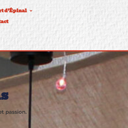
t d’Épinal
act
ns
et passion.