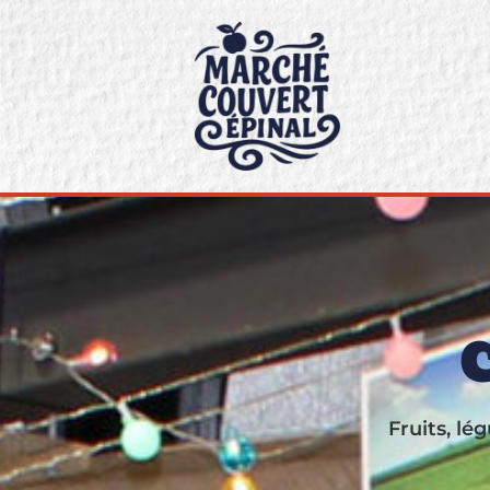
C
Fruits, lé