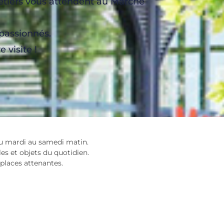
 métiers vous attendent au Marché
 passionnés.
 visite !
 du mardi au samedi matin.
es et objets du quotidien.
places attenantes.