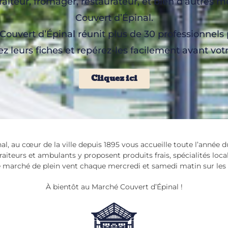
raiteur, fromager, restaurateur, et bien d’autres
Couvert d’Épinal.
ouvert d’Épinal réunit plus de 30 professionnels
z leurs fiches et repérez-les facilement avant votre
Cliquez ici
l, au cœur de la ville depuis 1895 vous accueille toute l’année
aiteurs et ambulants y proposent produits frais, spécialités local
e marché de plein vent chaque mercredi et samedi matin sur les 
À bientôt au Marché Couvert d’Épinal !