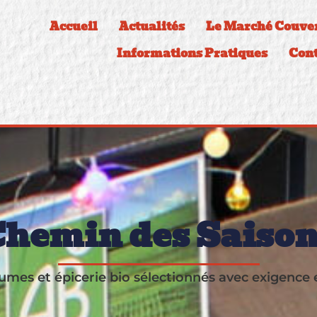
Accueil
Actualités
Le Marché Couver
Informations Pratiques
Cont
hemin des Saiso
gumes et épicerie bio sélectionnés avec exigence 