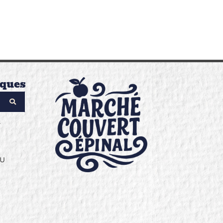
iques
s
GU