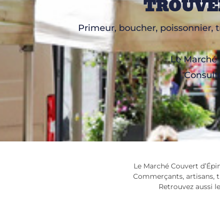
TROUVE
Primeur, boucher, poissonnier, t
Le Marché C
Consulte
Le Marché Couvert d’Épina
Commerçants, artisans, tr
Retrouvez aussi l