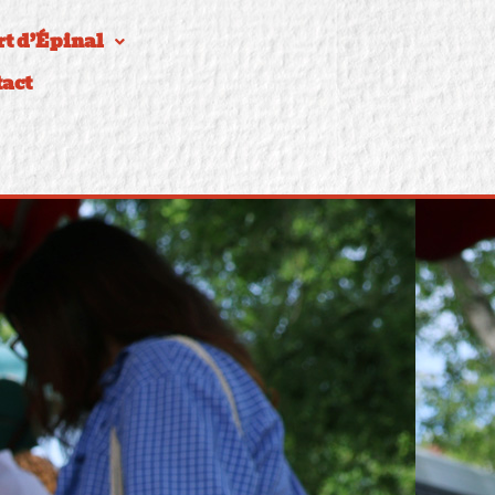
t d’Épinal
act