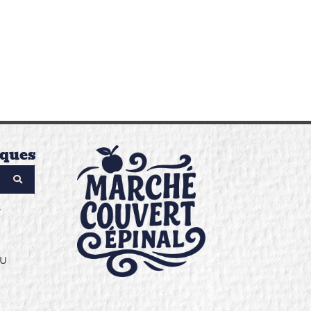
iques
s
GU