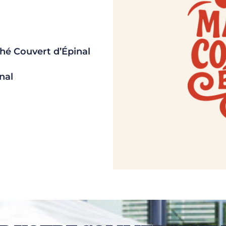
hé Couvert d’Épinal
nal