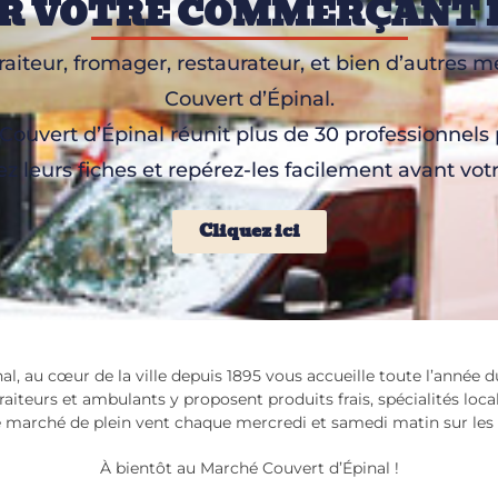
R VOTRE COMMERÇANT 
raiteur, fromager, restaurateur, et bien d’autres
Couvert d’Épinal.
ouvert d’Épinal réunit plus de 30 professionnels
z leurs fiches et repérez-les facilement avant votre
Cliquez ici
l, au cœur de la ville depuis 1895 vous accueille toute l’année
aiteurs et ambulants y proposent produits frais, spécialités local
e marché de plein vent chaque mercredi et samedi matin sur les 
À bientôt au Marché Couvert d’Épinal !