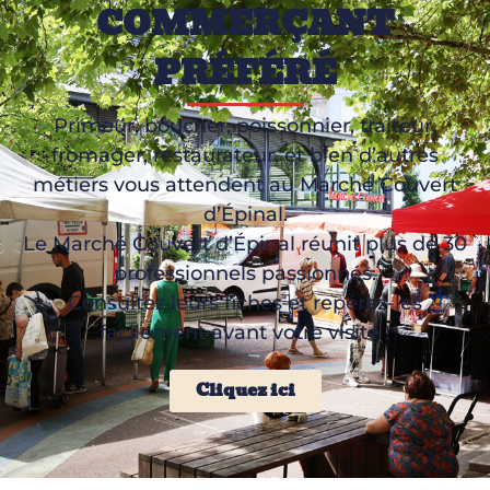
COMMERÇANT
PRÉFÉRÉ
Primeur, boucher, poissonnier, traiteur,
fromager, restaurateur, et bien d’autres
métiers vous attendent au Marché Couvert
d’Épinal.
Le Marché Couvert d’Épinal réunit plus de 30
professionnels passionnés.
Consultez leurs fiches et repérez-les
facilement avant votre visite !
Cliquez ici