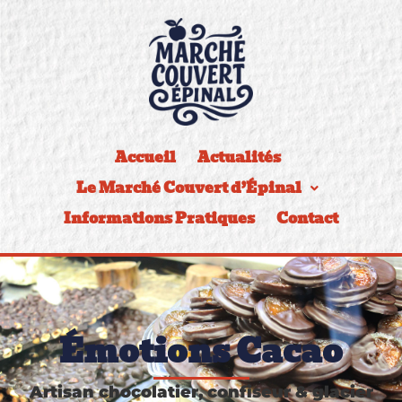
Accueil
Actualités
Le Marché Couvert d’Épinal
Informations Pratiques
Contact
Émotions Cacao
Artisan chocolatier, confiseur & glacier