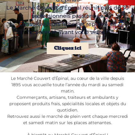
Le Marché Couvert d’Épinal réunit plus de 30
professionnels passionnés.
Consultez leurs fiches et repérez-les
facilement avant votre visite !
Cliquez ici
Le Marché Couvert d’Épinal, au cœur de la ville depuis
1895 vous accueille toute l’année du mardi au samedi
matin.
Commerçants, artisans, traiteurs et ambulants y
proposent produits frais, spécialités locales et objets du
quotidien.
Retrouvez aussi le marché de plein vent chaque mercredi
et samedi matin sur les places attenantes.
À bientôt au Marché Couvert d’Épinal !