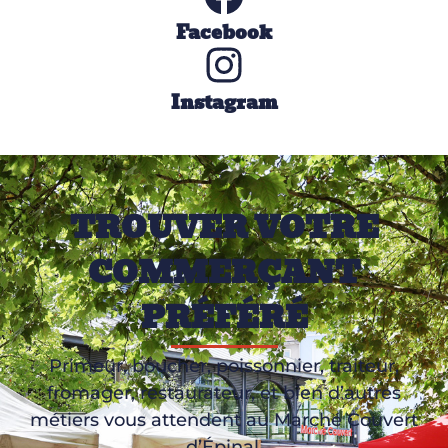
Facebook
Instagram
TROUVER VOTRE
COMMERÇANT
PRÉFÉRÉ
Primeur, boucher, poissonnier, traiteur,
fromager, restaurateur, et bien d’autres
métiers vous attendent au Marché Couvert
d’Épinal.