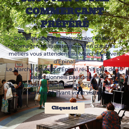
COMMERÇANT
PRÉFÉRÉ
Primeur, boucher, poissonnier, traiteur,
fromager, restaurateur, et bien d’autres
métiers vous attendent au Marché Couvert
d’Épinal.
Le Marché Couvert d’Épinal réunit plus de 30
professionnels passionnés.
Consultez leurs fiches et repérez-les
facilement avant votre visite !
Cliquez ici