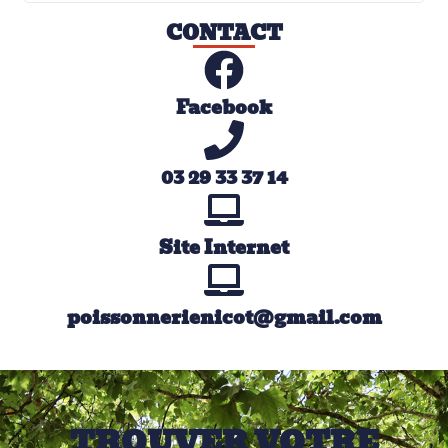
CONTACT
Facebook
03 29 33 37 14
Site Internet
poissonnerienicot@gmail.com
TROUVER VOTRE