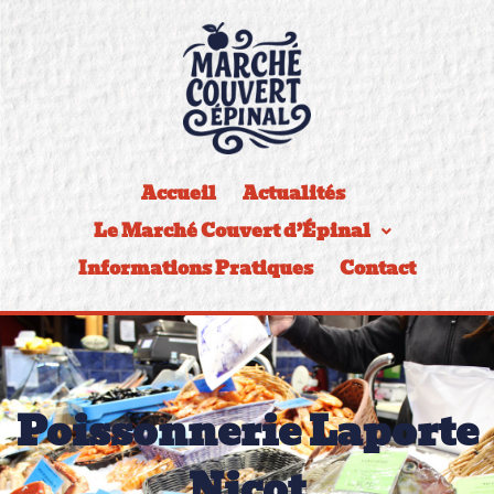
Accueil
Actualités
Le Marché Couvert d’Épinal
Informations Pratiques
Contact
Poissonnerie Laporte
Nicot